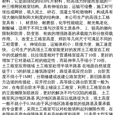
材料，它是由强化的HDPE片材料，经高强力焊接而形成的一
种三维网状格室结构。具有伸缩自如，运输可缩叠，施工时可
张拉成网状，填入泥土、碎石、混凝土等松散物料，构成具有
强大侧向限制和大刚度的结构体。 本公司生产的高强土工格
室具有： 1、材质轻、耐磨损，化学性能稳定、耐光氧老化、
耐酸碱，适用于不同土壤与沙漠等土质条件。 2、较高的侧向
限制和防滑，防变形、有效的增强路基的承载能力和分散荷载
作用。 3、改变土工格室高度、焊距等几何尺寸可满足不同的
工程需要。 4、伸缩自如，运输体积小；联接方便、施工速度
快。 公司生产的高强土工格室能更好的发挥土工格室在工程
中的优越性能，抗拉强度相对于普通格室提高了10倍，更好的
增加了它对基础工程的稳定性，而延伸率几乎缩小了10倍。
土工格室应用领域 土工格室处理半填半路基 在地面自然坡度
徒于1：5的斜坡上修筑路堤时，路堤基底应挖台阶， 台阶宽
度不得小于1M时，分期修建或改建公路加宽时，新旧路基填
方边坡的衔接处，应开挖台阶，高等级公路台阶宽度一般为
2M，在每层台阶水平面上铺设土工格室，利用土工格室自身
的立面侧限加筋效应，更好的解决不均匀沉陷的难题。 土工
格室风沙地区路基 风沙地区路基应以低路堤为主，填土高度
一般不就小于0.3M.由于风沙地区路基修筑的低路基及重承载
的专业要求，采用土工格室可以对松散填料起到侧限作用，在
有限的高度内保障路基具有高的刚度和强度，以承受大型车辆