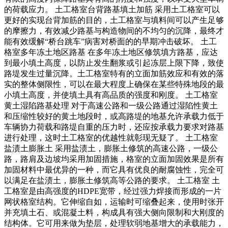
的荷载应力。 土工格室台背路基填土加筋 采用土工格室可以
更好的实现台背加筋的目的，土工格室与填料间可以产生足够
的摩擦力，有效减少路基与构造物间的不均匀的沉降，最终才
能有效缓解“桥台跳车”病害对桥面的的早期冲击破坏。 土工
格室多年冻土地区路基 在多年冻土地区修筑填方路基，应达
到最小填土高度，以防止发生翻浆或引起冻层上限下降，致使
路堤发生过量沉降。土工格室特有的立面加筋效应和有效的落
实的整体侧限性，可以在最大程度上确保在某些特殊地段的最
小填土高度，并使填土具有高品质的强度和刚度。 土工格室
黄土湿陷路基处理 对于高速公路和一级公路通过湿陷性黄土
和压缩性较好的黄土地段时，或高路堤的地基允许承载力低于
车辆协力荷载和路堤自重的压力时，还应按承载力要求对路基
进行处理，这时土工格室的优越性就彰现无疑了。 土工格室
盐渍土膨胀土 采用盐渍土，膨胀土修筑的高速公路，一级公
路，路肩及边坡均采用加固措施，格室的立面加固效果是所有
加固材料中最优异的一种，而它具有优良的耐腐蚀性，完全可
以满足在盐渍土，膨胀土修筑高等公路的要求。 土工格室 土
工格室是由高强度的HDPE宽带，经过强力焊接而形成的一片
网状格室结构。它伸缩自如，运输时可缩叠起来，使用时张开
并充填土石、或混凝土料，构成具有强大侧向限制和大刚度的
结构体。它可用来做为垫层，处理软弱地基增大的承载能力，